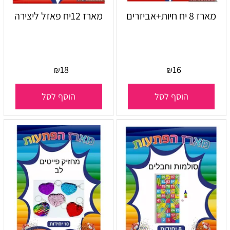
מארז 8 יח חיות+אביזרים
מארז 12יח פאזל ליצירה
18
16
₪
₪
הוסף לסל
הוסף לסל