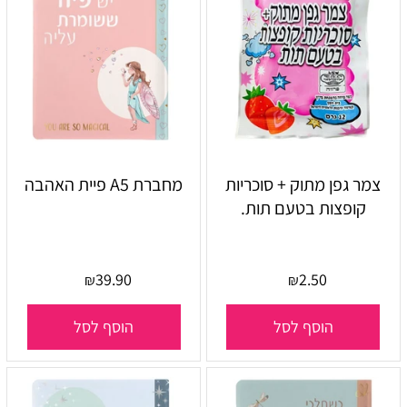
צמר גפן מתוק + סוכריות
מחברת A5 פיית האהבה
קופצות בטעם תות.
39.90
2.50
₪
₪
הוסף לסל
הוסף לסל