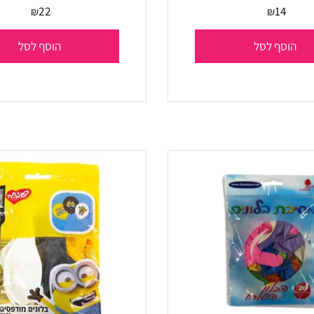
חבילת 100 בלוני גומי
22
14
₪
₪
סף לסל
הוסף לסל