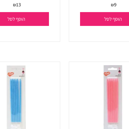
דורגל ירוק לבן
נרות אותיות HB רוז גולד
13
9
₪
₪
סף לסל
הוסף לסל