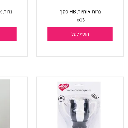
נרות אותיות HB כסף
נרות ארוכים גליטר
13
₪
הוסף לסל
הו