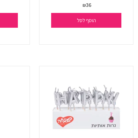
זיקוק כסף 25 סמ 4 יחידות
סט נרות כ
36
₪
הוסף לסל
הו