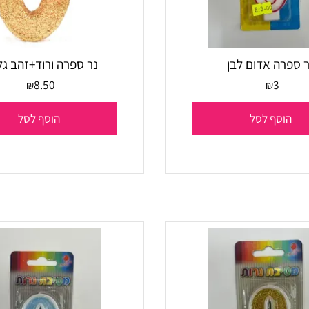
ה אדום לבן
נר ספרה ורוד+זהב גליט
8.50
3
₪
₪
סף לסל
הוסף לסל