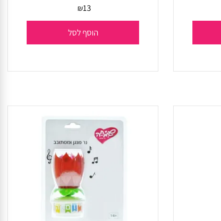
נרות אותיות HB זהב
13
₪
הוסף לסל