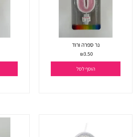
נר ספרה ורוד
נר ס
0
3.50
₪
הוסף לסל
הו