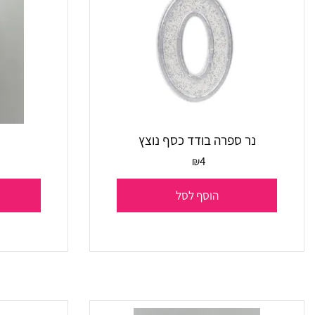
נר ספרה בודד כסף נוצץ
נר 
4
₪
הוסף לסל
הו