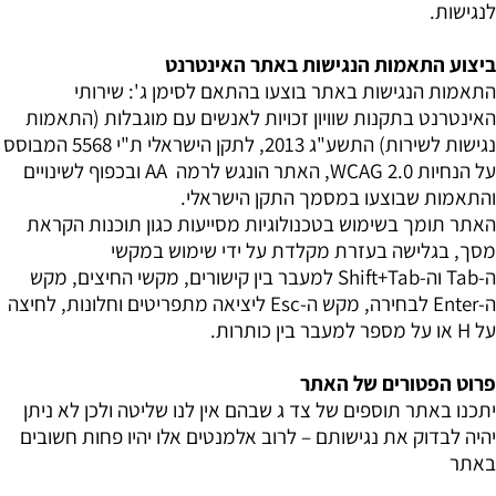
לנגישות
.
ביצוע התאמות הנגישות באתר האינטרנט
התאמות הנגישות באתר בוצעו בהתאם לסימן ג': שירותי
האינטרנט בתקנות שוויון זכויות לאנשים עם מוגבלות (התאמות
נגישות לשירות) התשע"ג 2013, לתקן הישראלי ת"י 5568 המבוסס
על הנחיות
WCAG 2.0
, האתר הונגש לרמה
AA
ובכפוף לשינויים
והתאמות שבוצעו במסמך התקן הישראלי.
האתר תומך בשימוש בטכנולוגיות מסייעות כגון תוכנות הקראת
מסך, בגלישה בעזרת מקלדת על ידי שימוש במקשי
ה-
Tab
וה-
Shift+Tab
למעבר בין קישורים, מקשי החיצים, מקש
ה-
Enter
לבחירה, מקש ה-
Esc
ליציאה מתפריטים וחלונות, לחיצה
על
H
או על מספר למעבר בין כותרות.
פרוט הפטורים של האתר
יתכנו באתר תוספים של צד ג שבהם אין לנו שליטה ולכן לא ניתן
יהיה לבדוק את נגישותם – לרוב אלמנטים אלו יהיו פחות חשובים
באתר