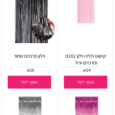
קישוט תליה וילון 1X2מ
וילון פרנזים שחור
ופרנזים-ורוד
10
14
₪
₪
הוסף לסל
הוסף לסל