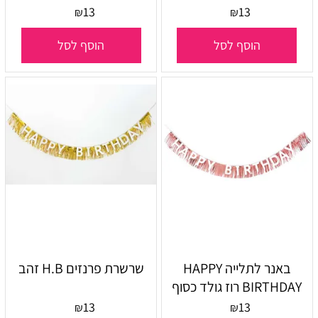
13
13
₪
₪
הוסף לסל
הוסף לסל
באנר לתלייה HAPPY
שרשרת פרנזים H.B זהב
BIRTHDAY רוז גולד כסוף
13
13
₪
₪