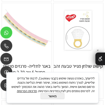
✕
קישוט שולחן מנייר טבעת זהב
באנר לתלייה- פרנזים מטאלי
פסטל 5 שכ 2.70 מטר
23
25
לידיעתך, באתרנו נעשה שימוש בקבצי Cookies, לרבות של צדדים
₪
₪
שלישיים, לצורך ניתוח השימוש באתר, שיפור חוויית הגלישה והצגת
פרסום מותאם אישית. המשך גלישה באתר מהווה את הסכמתך לשימוש
הוסף לסל
הוסף לסל
זה. לפרטים נוספים ניתן לעיין במדיניות הפרטיות.
מדיניות הפרטיות
מאשר