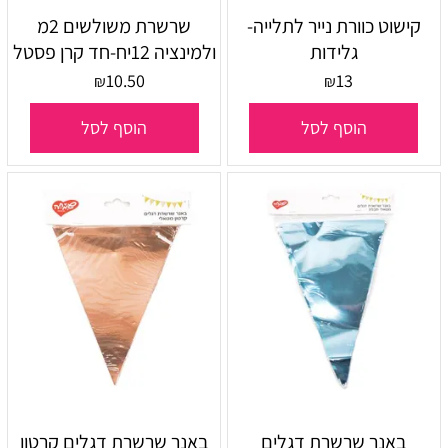
קישוט כוורת נייר לתלייה-
שרשרת משולשים 2מ
גלידות
ולמינציה 12יח-חד קרן פסטל
10.50
13
₪
₪
הוסף לסל
הוסף לסל
באנר שרשרת דגלים
באנר שרשרת דגלים קרטון