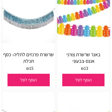
באנר שרשרת צורני
שרשרת פרנזים לתליה- כסף
אננס-צבעוני
תכלת
15
13
₪
₪
הוסף לסל
הוסף לסל