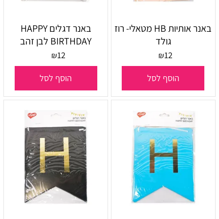
באנר אותיות HB מטאלי- רוז
באנר דגלים HAPPY
גולד
BIRTHDAY לבן זהב
12
12
₪
₪
הוסף לסל
הוסף לסל