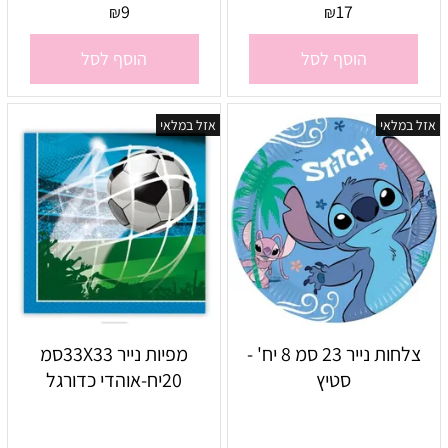
9
17
₪
₪
הוסף לסל
הוסף לסל
אזל במלאי
אזל במלאי
צלחות נייר 23 סמ 8 יח' -
מפיות נייר 33X33סמ
סטיץ
20יח-אוהדי כדורגל
אין במלאי
אין במלאי