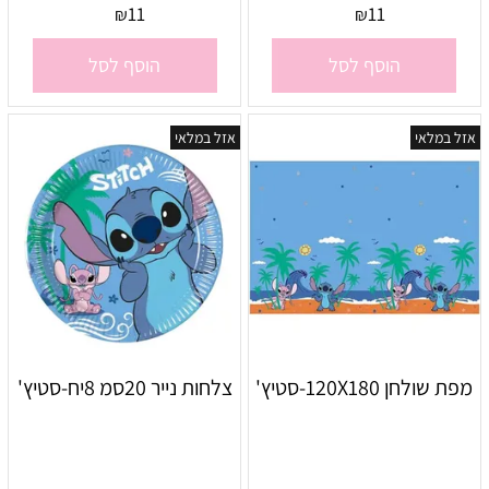
11
11
₪
₪
הוסף לסל
הוסף לסל
אזל במלאי
אזל במלאי
מפת שולחן 120X180-סטיץ'
צלחות נייר 20סמ 8יח-סטיץ'
אין במלאי
אין במלאי