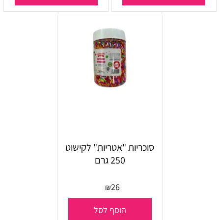
סוכריות "אטריות" לקישוט
250 גרם
26
₪
הוסף לסל